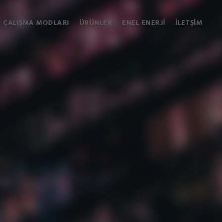
ÇALIŞMA MODLARI
ÜRÜNLER
ENEL ENERJİ
İLETŞIM